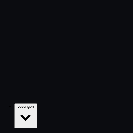
Funktions-Übersicht
Alle Autaxo-Funktionen im Überblick
Lösungen